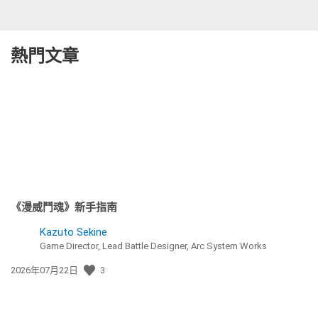
熱門文章
《漫威鬥魂》新手指南
Kazuto Sekine
Game Director, Lead Battle Designer, Arc System Works
發
2026年07月22日
3
佈
日
期: