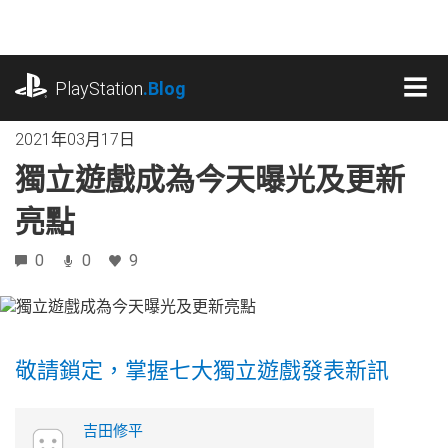
跳
往
內
playstation.com
容
PlayStation
.Blog
MEN
2021年03月17日
獨立遊戲成為今天曝光及更新
亮點
0
0
9
敬請鎖定，掌握七大獨立遊戲發表新訊
吉田修平