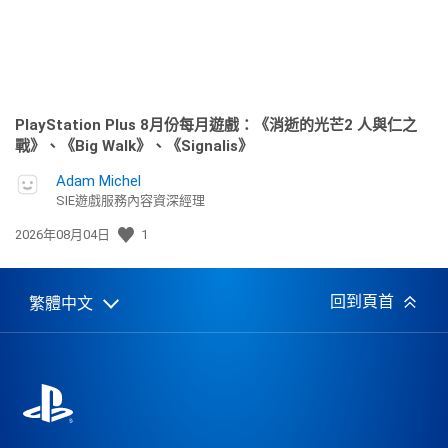
PlayStation Plus 8月份每月遊戲：《消逝的光芒2 人與仁之
戰》、《Big Walk》、《Signalis》
Adam Michel
SIE遊戲服務內容資深經理
發
2026年08月04日
1
佈
日
期:
回到頁首
繁體中文
Select
Current
a
region:
region