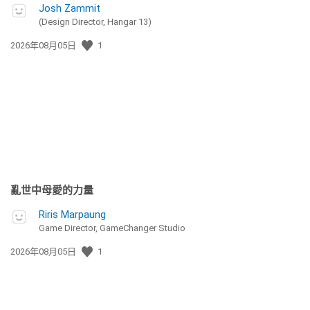
Josh Zammit
(Design Director, Hangar 13)
發
2026年08月05日
1
佈
日
期:
亂世中母愛的力量
Riris Marpaung
Game Director, GameChanger Studio
發
2026年08月05日
1
佈
日
期: