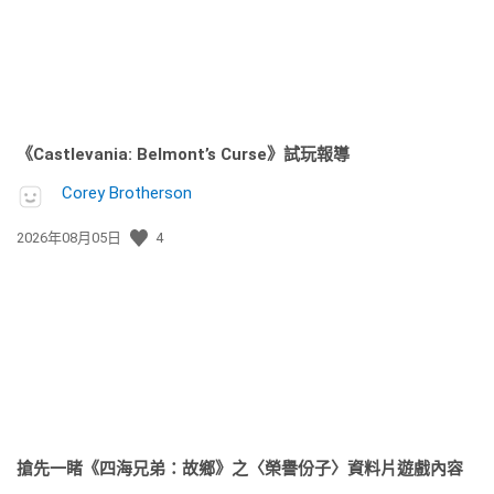
《Castlevania: Belmont’s Curse》試玩報導
Corey Brotherson
發
2026年08月05日
4
佈
日
期:
搶先一睹《四海兄弟：故鄉》之〈榮譽份子〉資料片遊戲內容