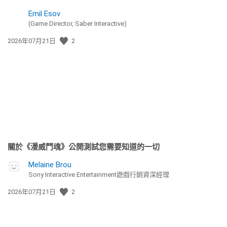
Emil Esov
(Game Director, Saber Interactive)
發
2026年07月21日
2
佈
日
期:
關於《漫威鬥魂》公開測試您需要知道的一切
Melaine Brou
Sony Interactive Entertainment遊戲行銷資深經理
發
2026年07月21日
2
佈
日
期: