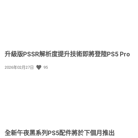
升級版PSSR解析度提升技術即將登陸PS5 Pro
發
2026年02月27日
95
佈
日
期:
全新午夜黑系列PS5配件將於下個月推出