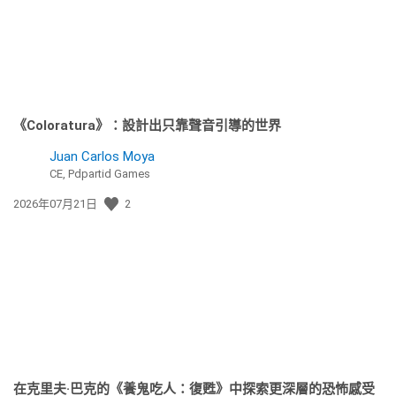
《Coloratura》：設計出只靠聲音引導的世界
Juan Carlos Moya
CE, Pdpartid Games
發
2026年07月21日
2
佈
日
期:
在克里夫·巴克的《養鬼吃人：復甦》中探索更深層的恐怖感受