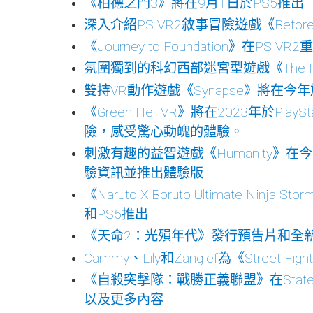
《柏德之門3》將在9月1日於PS5推出
深入介紹PS VR2敘事冒險遊戲《Before
《Journey to Foundation》在PS
氛圍獨到的科幻西部迷宮型遊戲《The Fo
雙持VR動作遊戲《Synapse》將在今年
《Green Hell VR》將在2023年於Pla
險，感受驚心動魄的體驗。
刺激有趣的益智遊戲《Humanity》在今天的
驗資訊並推出體驗版
《Naruto X Boruto Ultimate Ninja 
和PS5推出
《天命2：光殞年代》發行預告片和全新
Cammy、Lily和Zangief為《Street
《自殺突擊隊：戰勝正義聯盟》在State 
以及更多內容