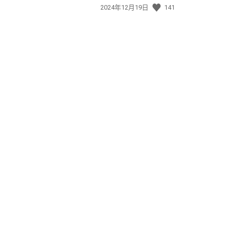
發
2024年12月19日
141
佈
日
期: