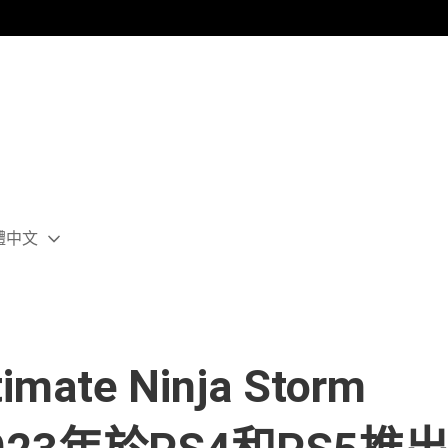
體中文
ect
rent
ion:
ion
imate Ninja Storm