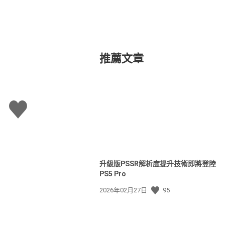
出
推薦文章
讚
升級版PSSR解析度提升技術即將登陸
PS5 Pro
發
2026年02月27日
95
佈
日
期: