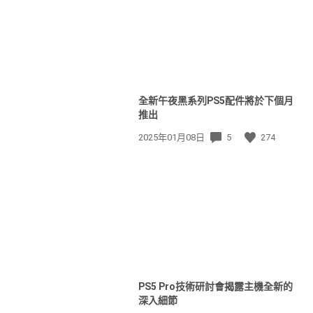
全新午夜黑系列PS5配件將於下個月
推出
發
2025年01月08日
5
274
佈
日
期:
PS5 Pro技術研討會揭露主機全新的
深入細節