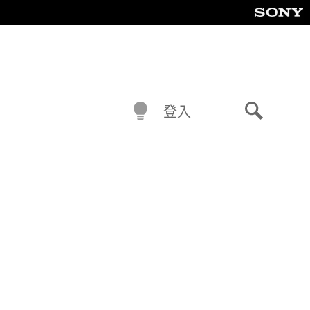
登入
搜
尋