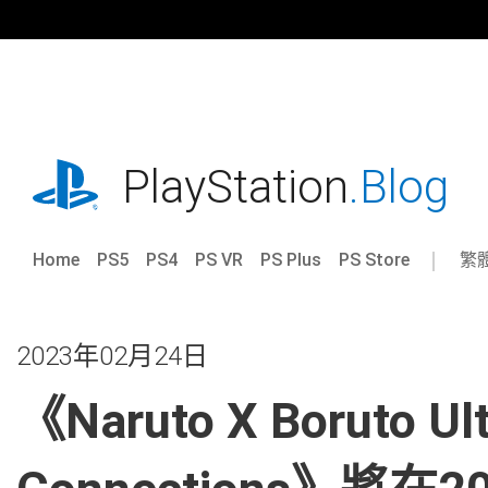
跳
往
內
容
playstation.com
PlayStation
.Blog
Home
PS5
PS4
PS VR
PS Plus
PS Store
繁
Sel
Cur
a
reg
reg
2023年02月24日
《Naruto X Boruto Ult